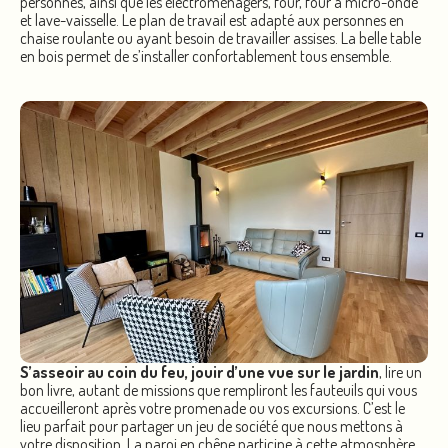
personnes, ainsi que les électroménagers, four, four à micro-onde
et lave-vaisselle. Le plan de travail est adapté aux personnes en
chaise roulante ou ayant besoin de travailler assises. La belle table
en bois permet de s’installer confortablement tous ensemble.
S’asseoir au coin du feu, jouir d’une vue sur le jardin
, lire un
bon livre, autant de missions que rempliront les fauteuils qui vous
accueilleront après votre promenade ou vos excursions. C’est le
lieu parfait pour partager un jeu de société que nous mettons à
votre disposition. La paroi en chêne participe à cette atmosphère